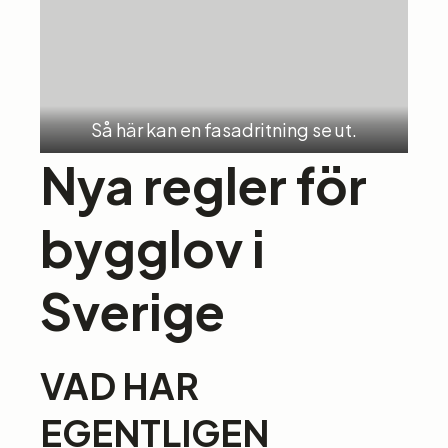
Så här kan en fasadritning se ut.
Nya regler för
bygglov i
Sverige
VAD HAR
EGENTLIGEN