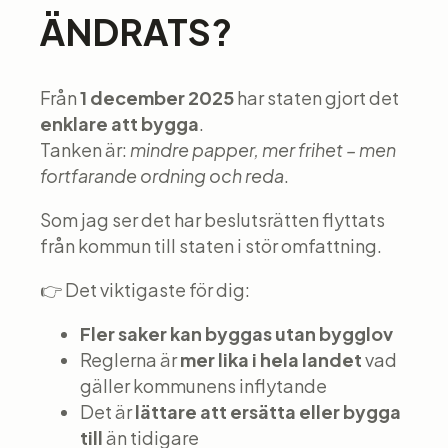
ÄNDRATS?
Från
1 december 2025
har staten gjort det
enklare att bygga
.
Tanken är:
mindre papper, mer frihet – men
fortfarande ordning och reda
.
Som jag ser det har beslutsrätten flyttats
från kommun till staten i stör omfattning.
👉 Det viktigaste för dig:
Fler saker kan byggas utan bygglov
Reglerna är
mer lika i hela landet
vad
gäller kommunens inflytande
Det är
lättare att ersätta eller bygga
till
än tidigare