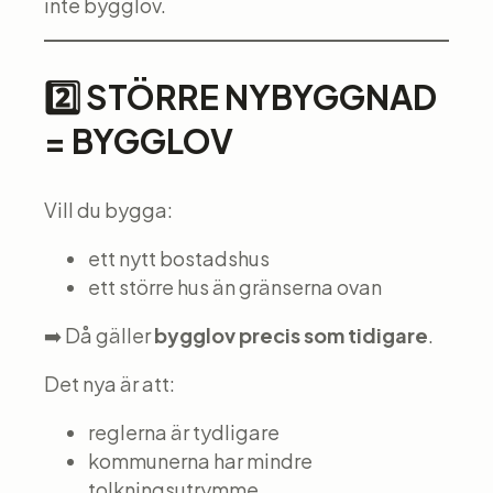
inte bygglov.
2️⃣ STÖRRE NYBYGGNAD
= BYGGLOV
Vill du bygga:
ett nytt bostadshus
ett större hus än gränserna ovan
➡️ Då gäller
bygglov precis som tidigare
.
Det nya är att:
reglerna är tydligare
kommunerna har mindre
tolkningsutrymme