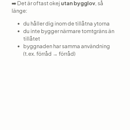
➡️ Det är oftast okej
utan bygglov
, så
länge:
du håller dig inom de tillåtna ytorna
du inte bygger närmare tomtgräns än
tillåtet
byggnaden har samma användning
(t.ex. förråd → förråd)
🏠 BYGGA TILL
HUVUDHUSET
Du kan i många fall:
bygga till huset med upp till
ca 30 kvm
göra det
utan bygglov