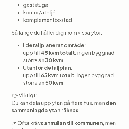
gäststuga
kontor/ateljé
komplementbostad
Så länge du håller dig inom vissa ytor:
I detaljplanerat område
:
upp till
45 kvm totalt
, ingen byggnad
större än
30 kvm
Utanför detaljplan
:
upp till
65 kvm totalt
, ingen byggnad
större än
50 kvm
👉 Viktigt:
Du kan dela upp ytan på flera hus, men
den
sammanlagda ytan räknas
.
📌 Ofta krävs
anmälan till kommunen
, men